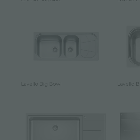
Lavello Big Bowl
Lavello B