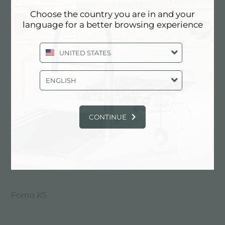
CATALOGO, PRODOTTI: FORNI
Choose the country you are in and your
60X38 CM
language for a better browsing experience
UNITED STATES
ENGLISH
CONTINUE
Forno KS