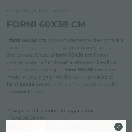
tag directory
>
forni 60x38 cm
FORNI 60X38 CM
I
forni 60x38 cm
sono un elemento che dona alla
cucina eleganza e stile, sia per cucine professionali
che private. Grazie ai
forni 60x38 cm
Foster
unisce design a funzionalità, elementi ideali per
case e cucine di pregio. I
forni 60x38 cm
sono
made in Italy e garantiti. Trova il rivenditore di
forni 60x38 cm
più vicino a te e scegli la qualità
dei
forni
Foster.
Di seguito tutti i contenuti taggati con:
Forni 60x38 cm