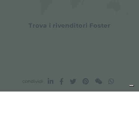
Trova i rivenditori Foster
condividi
FOSTER S.P.A.
Via M.S. Ottone, 18-20
42041 Brescello (Reggio Emilia) - Italy
FOSTER MILANO INC