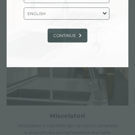
l’assenza di bordi.
ENGLISH
PRODOTTI IN EVIDENZA
CONTINUE
Miscelatori
Miscelatori e rubinetti per la cucina completa
e diversificata sia nell'estetica che nelle