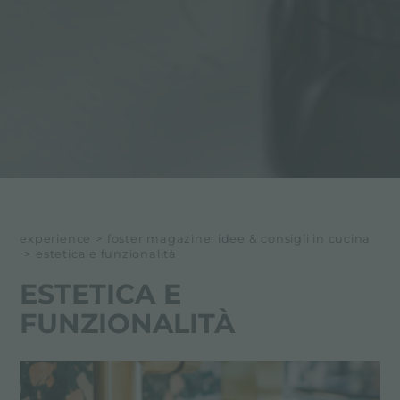
experience
>
foster magazine: idee & consigli in cucina
>
estetica e funzionalità
ESTETICA E
FUNZIONALITÀ