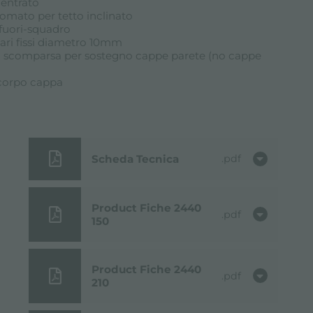
entrato
mato per tetto inclinato
fuori-squadro
lari fissi diametro 10mm
 a scomparsa per sostegno cappe parete (no cappe
 corpo cappa
Scheda Tecnica
pdf
Product Fiche 2440
pdf
150
Product Fiche 2440
pdf
210