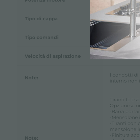
Tipo di cappa
Cappa aspira
Tipo comandi
Comandi elet
Velocità di aspirazione
4 velocità d'
I condotti d
Note:
interno non 
Tiranti teles
Opzioni su ri
-Barra porta
-Mensolone 
-Tiranti con
mensolone i
-Finitura acc
Note: