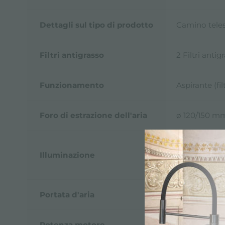
Dettagli sul tipo di prodotto
Camino tele
Filtri antigrasso
2 Filtri antig
Funzionamento
Aspirante (fil
Foro di estrazione dell'aria
ø 120/150 m
2440 150: Il
Illuminazione
2440 210: Ill
2440 300: Il
Portata d'aria
700mc/h
Potenza motore
160W