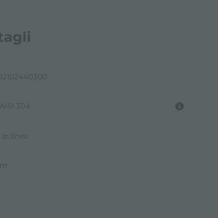
tagli
02102440300
 AISI 304
in linea
mm