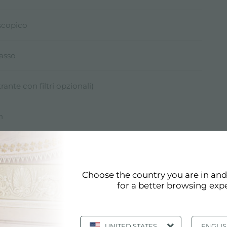
scopico
rasso
trante con filtri opzionali)
m
luminazione LED 9 x 1W (5.600 kelvin)
uminazione LED 12 x 1W (5.600 kelvin)
luminazione LED 15 x 1W (5.600 kelvin)
Choose the country you are in an
for a better browsing exp
UNITED STATES
ENGLI