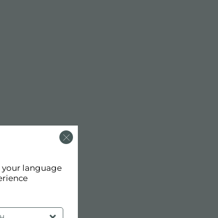
d your language
erience
SH