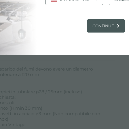
nte a parete
CONTINUE
tronici Minimal
esercizio
i scarico dei fumi devono avere un diametro
inferiore a 120 mm
copici in tubolare ø28 / 25mm (incluso)
chiesta:
mestoli
inox (H.min 30 mm)
 cavetti in acciaio ø3 mm (Non compatibile con
nox)
iaio Vintage