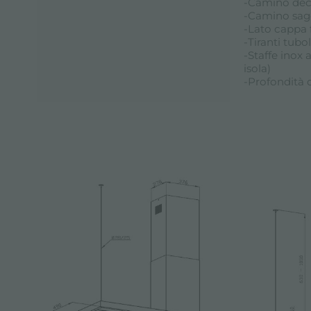
-Camino dec
-Camino sago
-Lato cappa 
-Tiranti tubo
-Staffe inox
isola)
-Profondità