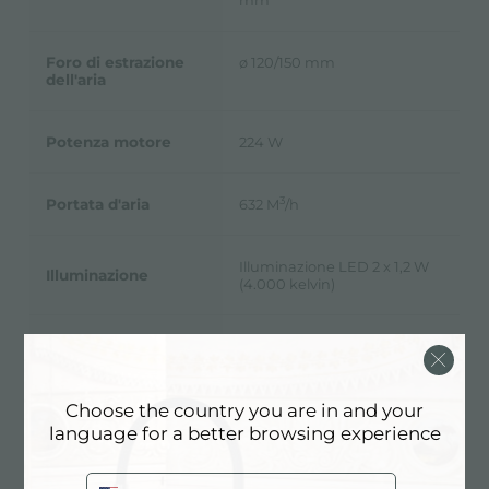
mm
Foro di estrazione
ø 120/150 mm
dell'aria
Potenza motore
224 W
3
Portata d'aria
632 M
/h
Illuminazione LED 2 x 1,2 W
Illuminazione
(4.000 kelvin)
I condotti di scarico dei fumi
devono avere un diametro
Note:
interno non inferiore a 120
mm
Choose the country you are in and your
language for a better browsing experience