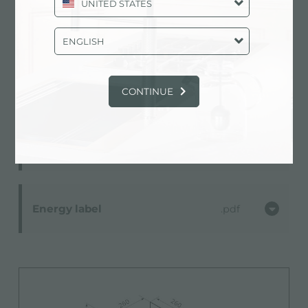
UNITED STATES
Scheda Tecnica
pdf
ENGLISH
Libretto istruzioni
pdf
CONTINUE
Product fiche
pdf
Energy label
pdf