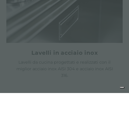
Lavelli in acciaio inox
Lavelli da cucina progettati e realizzati con il
miglior acciaio inox AISI 304 e acciaio inox AISI
316.
condividi