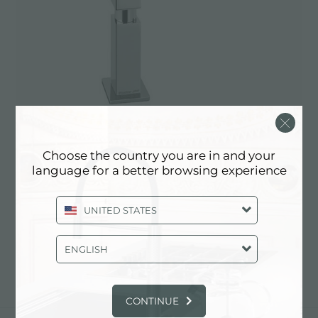
Choose the country you are in and your
language for a better browsing experience
Dispenser Quadra
UNITED STATES
8520 000
ENGLISH
CONTINUE