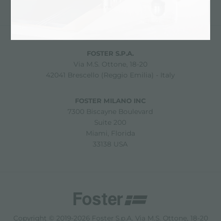
condividi
FOSTER S.P.A.
Via M.S. Ottone, 18-20
42041 Brescello (Reggio Emilia) - Italy
FOSTER MILANO INC
7300 Biscayne Boulevard
Suite 200
Miami, Florida
33138 USA
Copyright © 2019-2026 Foster S.p.A. Via M.S. Ottone, 18-20