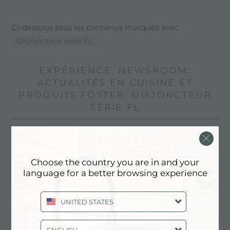
Ci-dessous tous les contenus marqués avec :
Disjoncteur série FL
EXPÉRIENCE, NEWSROOM:
ACTUALITÉS EN CUISINE ET
PRODUITS FOSTER: DISJONCTEUR
SÉRIE FL
Choose the country you are in and your
language for a better browsing experience
UNITED STATES
ENGLISH