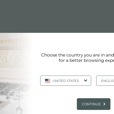
Choose the country you are in an
for a better browsing exp
2
UNITED STATES
ENGLI
128
2
CONTINUE
2