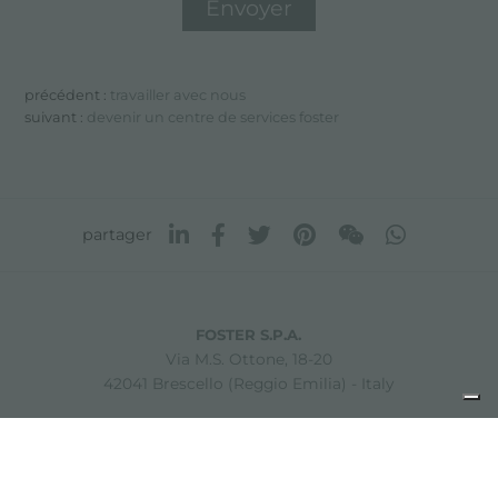
précédent :
travailler avec nous
suivant :
devenir un centre de services foster
partager
FOSTER S.P.A.
Via M.S. Ottone, 18-20
42041 Brescello (Reggio Emilia) - Italy
FOSTER MILANO INC
7300 Biscayne Boulevard
Suite 200