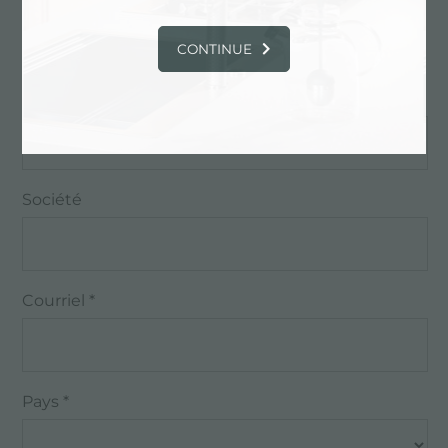
Les champs marqués d'un astérisque * sont
obligatoires
CONTINUE
Nom *
Société
Courriel *
Pays *