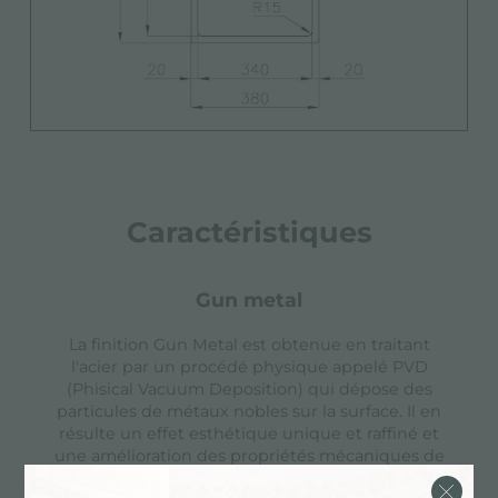
Caractéristiques
gun metal
La finition Gun Metal est obtenue en traitant
l'acier par un procédé physique appelé PVD
(Phisical Vacuum Deposition) qui dépose des
particules de métaux nobles sur la surface. Il en
résulte un effet esthétique unique et raffiné et
une amélioration des propriétés mécaniques de
l'acier qui est plus
...