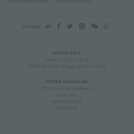
...
eviers brossée foster
eviers finition pvd
partager
FOSTER S.P.A.
Via M.S. Ottone, 18-20
42041 Brescello (Reggio Emilia) - Italy
FOSTER MILANO INC
7300 Biscayne Boulevard
Suite 200
Miami, Florida
33138 USA