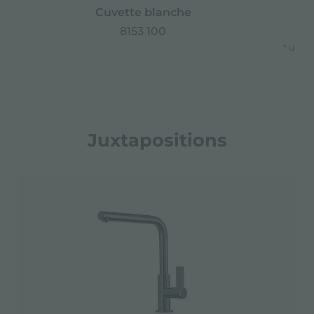
Cuvette blanche
8153 100
* uniq
Juxtapositions