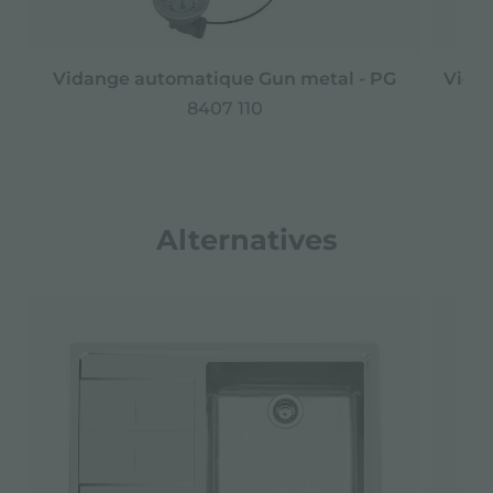
Vidange automatique Gun metal - PG
Vida
8407 110
Alternatives