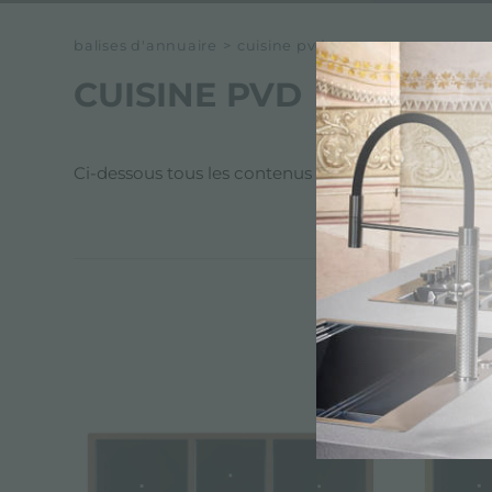
balises d'annuaire
>
cuisine pvd
CUISINE PVD
Ci-dessous tous les contenus marqués avec :
Cui