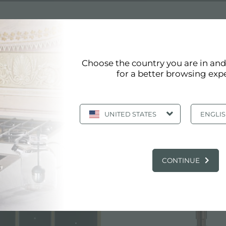
Choose the country you are in an
for a better browsing exp
sine PVD
UNITED STATES
ENGLI
Page 1/8
«
1
2
3
4
5
»
afficher tous
CATALOGUE, PRODUITS: CUISINE PVD
CONTINUE