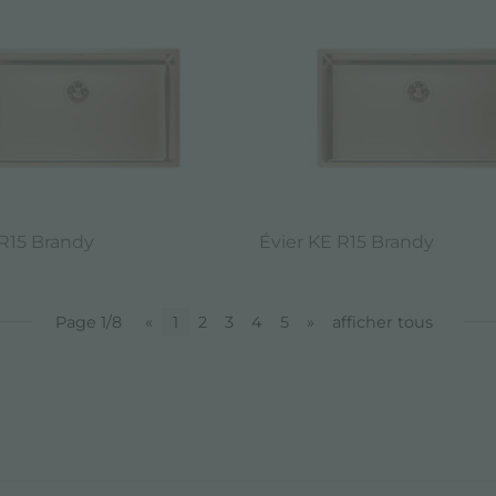
 R15 Brandy
Évier KE R15 Brandy
Page 1/8
«
1
2
3
4
5
»
afficher tous