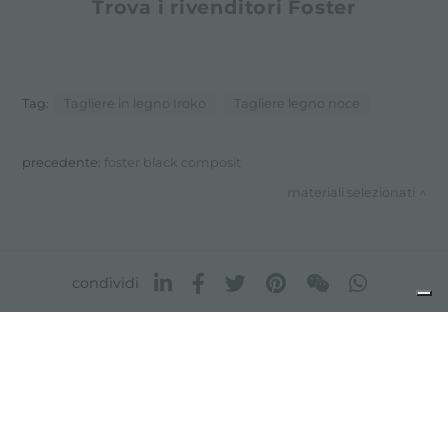
Trova i rivenditori Foster
Tag:
Tagliere in legno Iroko
Tagliere legno noce
precedente:
foster black composit
materiali selezionati
condividi
FOSTER S.P.A.
Via M.S. Ottone, 18-20
42041 Brescello (Reggio Emilia) - Italy