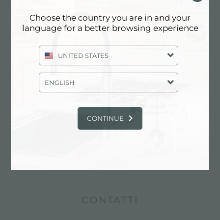
Choose the country you are in and your
language for a better browsing experience
UNITED STATES
ENGLISH
​​​​​​Foster ha selezionato le migliori essenze dei
CONTINUE
legni per realizzare i propri taglieri. I pregiati legni
di Iroko o di Noce Americano consentono di
ottenere un accessorio durevole nel tempo,
pratico e dalle qualità distintive.
CONTATTI