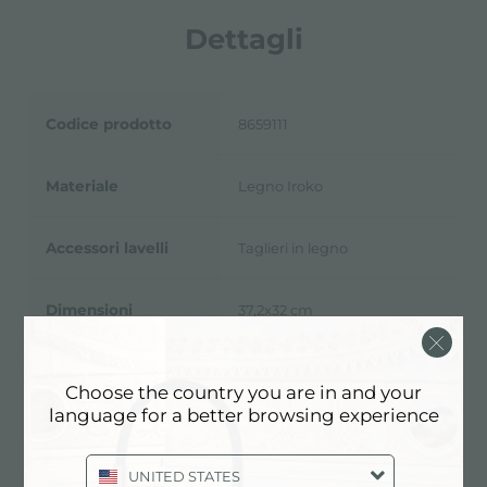
Dettagli
Codice prodotto
8659111
Materiale
Legno Iroko
Accessori lavelli
Taglieri in legno
Dimensioni
37,2x32 cm
Choose the country you are in and your
language for a better browsing experience
Scheda Tecnica
pdf
UNITED STATES