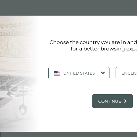
Choose the country you are in an
egno
for a better browsing exp
UNITED STATES
ENGLI
Scheda Tecnica
pdf
CONTINUE
Modello 3D
zip