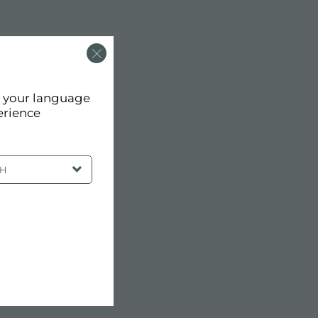
d your language
erience
SH