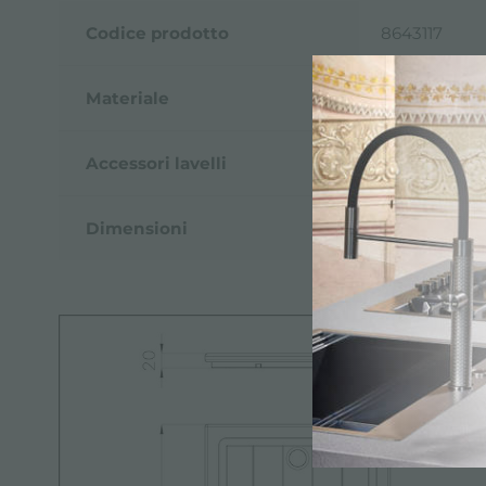
Codice prodotto
8643117
Materiale
Legno Iroko
Accessori lavelli
Taglieri in l
Dimensioni
26x36,6 cm