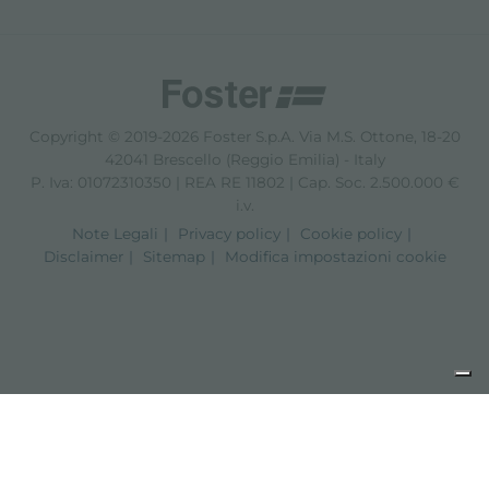
Copyright © 2019-2026 Foster S.p.A. Via M.S. Ottone, 18-20
42041 Brescello (Reggio Emilia) - Italy
P. Iva: 01072310350 | REA RE 11802 | Cap. Soc. 2.500.000 €
i.v.
Note Legali
Privacy policy
Cookie policy
Disclaimer
Sitemap
Modifica impostazioni cookie