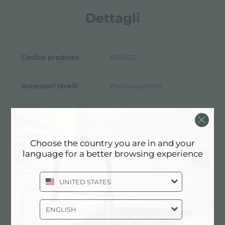
Dettagli
Codice prodotto
8100622
Accessori lavelli
Porta-vaschette
Dimensioni
44,8x18 cm
Choose the country you are in and your
language for a better browsing experience
Scheda Tecnica
pdf
UNITED STATES
ENGLISH
Modello 3D
zip