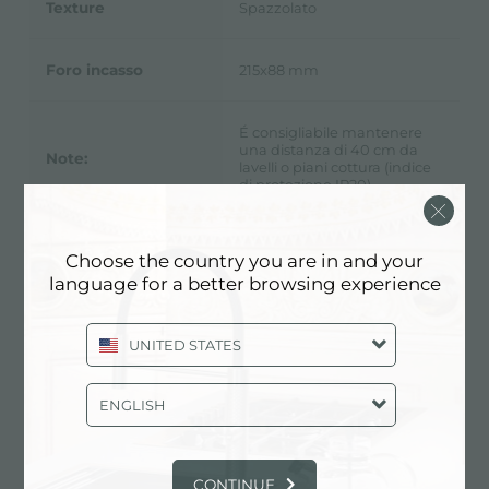
Texture
Spazzolato
Foro incasso
215x88 mm
É consigliabile mantenere
una distanza di 40 cm da
Note:
lavelli o piani cottura (indice
di protezione IP20)
Choose the country you are in and your
language for a better browsing experience
Scheda Tecnica
pdf
UNITED STATES
ENGLISH
Schema incasso
jpg
CONTINUE