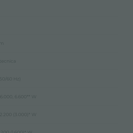
mm
 tecnica
(50/60 Hz)
 6.000, 6.600** W
2.200 (3.000)* W
.200 (1.600)* W