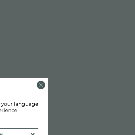
d your language
erience
SH