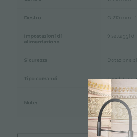
Destro
Ø 210 mm - 1
Impostazioni di
9 settaggi d
alimentazione
Sicurezza
Dotazione di
Tipo comandi
Touch Contr
**Con la fun
Note:
essere impost
*PowerBoos