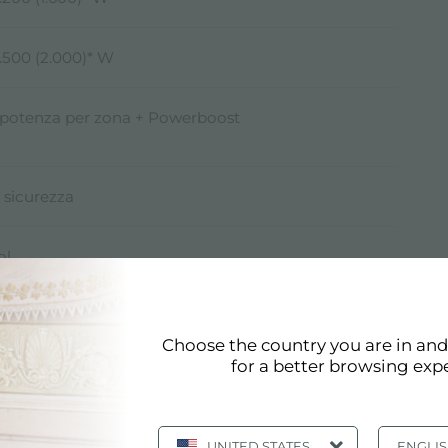
.500 (2.000)* W
i potenza per zona + Powerboost
 sicurezza
ol
zione PowerControl, la potenza massima può
ata in utenza ai valori riportati
Choose the country you are in an
t
for a better browsing exp
UNITED STATES
ENGLI