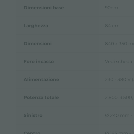
Dimensioni base
90cm
Larghezza
84 cm
Dimensioni
840 x 350 
Foro incasso
Vedi scheda
Alimentazione
230 - 380 V 
Potenza totale
2.800, 3.500,
Sinistro
Ø 240 mm - 
Centro
Ø 145 mm - 1