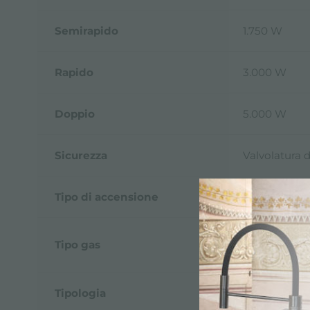
Semirapido
1.750 W
Rapido
3.000 W
Doppio
5.000 W
Sicurezza
Valvolatura 
Tipo di accensione
Accensione 
Collaudato p
Tipo gas
inclusi.
Tipologia
Piano Cottur