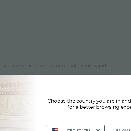
di sicurezza con termocoppia ad intervento rapido
elettrica sottomanopola
er installazione con Gas metano, set ugelli GPL
Choose the country you are in an
for a better browsing exp
a a Gas
UNITED STATES
ENGLI