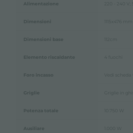
Alimentazione
220 - 240 V;
Dimensioni
1115x476 mm
Dimensioni base
112cm
Elemento riscaldante
4 fuochi
Foro incasso
Vedi scheda
Griglie
Griglie in gh
Potenza totale
10.750 W
Ausiliare
1.000 W