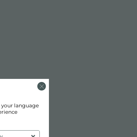
d your language
erience
SH