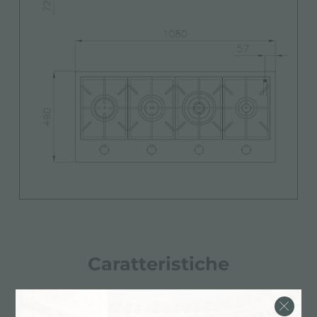
Caratteristiche
accensione sottomanopola