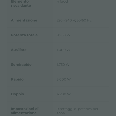
Elemento
4 fuochi
riscaldante
Alimentazione
220 - 240 V; 50/60 Hz
Potenza totale
9.950 W
Ausiliare
1.000 W
Semirapido
1.750 W
Rapido
3.000 W
Doppio
4.200 W
Impostazioni di
9 settaggi di potenza per
alimentazione
zona