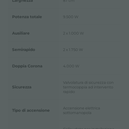
Larghezza
87 cm
Potenza totale
9.500 W
Ausiliare
2 x 1.000 W
Semirapido
2 x 1.750 W
Doppia Corona
4.000 W
Valvolatura di sicurezza con
Sicurezza
termocoppia ad intervento
rapido
Accensione elettrica
Tipo di accensione
sottomanopola
Collaudato per installazione