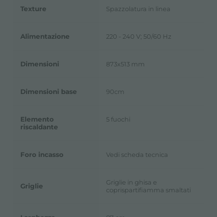
Texture
Spazzolatura in linea
Alimentazione
220 - 240 V; 50/60 Hz
Dimensioni
873x513 mm
Dimensioni base
90cm
Elemento
5 fuochi
riscaldante
Foro incasso
Vedi scheda tecnica
Griglie in ghisa e
Griglie
coprispartifiamma smaltati