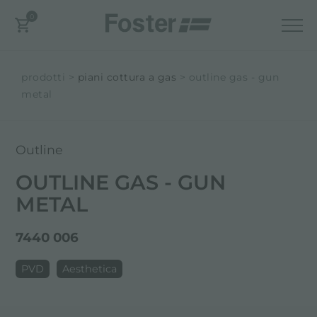
0
prodotti
piani cottura a gas
outline gas - gun
metal
Outline
OUTLINE GAS - GUN
METAL
7440 006
PVD
Aesthetica