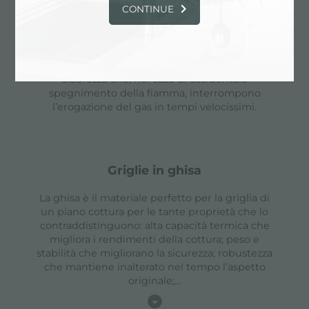
CONTINUE
cottura sicura
Tutti i piani Foster sono dotati di valvole di
sicurezza che, nel caso di accidentale
spegnimento della fiamma, interrompono
l’erogazione del gas in tempi velocissimi.
griglie in ghisa
La ghisa è il materiale perfetto per la griglia di
un piano cottura per le tante proprietà che lo
contraddistinguono: alta capacità termica che
migliora i rendimenti della cottura; peso e
stabilità che migliorano la sicurezza; robustezza
che mantiene inalterato nel tempo l’aspetto
originale;
...