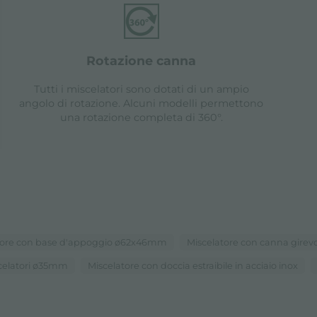
rotazione canna
Tutti i miscelatori sono dotati di un ampio
angolo di rotazione. Alcuni modelli permettono
una rotazione completa di 360°.
tore con base d'appoggio ø62x46mm
Miscelatore con canna girevo
celatori ø35mm
Miscelatore con doccia estraibile in acciaio inox