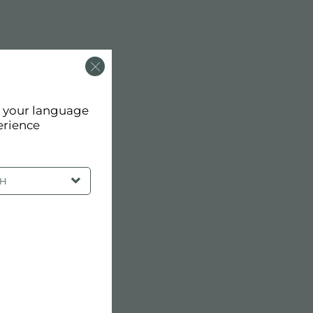
d your language
erience
SH