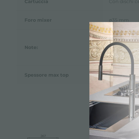
Cartuccia
Con dischi c
Foro mixer
ø35 mm
Miscelatore p
La base del 
Note:
Si raccomand
altri lavelli.
Spessore max top
40mm