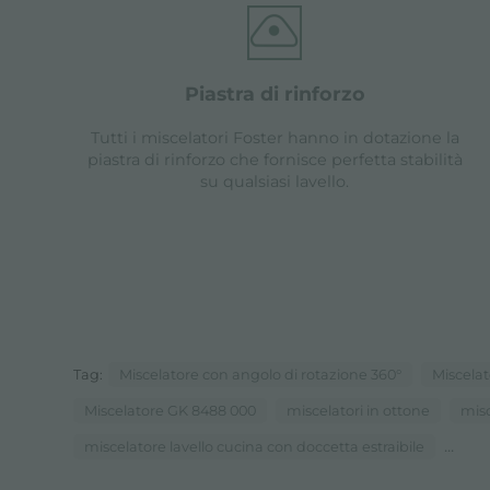
piastra di rinforzo
Tutti i miscelatori Foster hanno in dotazione la
piastra di rinforzo che fornisce perfetta stabilità
su qualsiasi lavello.
Tag:
Miscelatore con angolo di rotazione 360°
Miscela
Miscelatore GK 8488 000
miscelatori in ottone
mis
...
miscelatore lavello cucina con doccetta estraibile