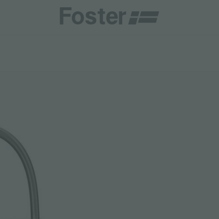
CHE E TIPOLOGIE
CATALOGHI
CENTRI ASSISTENZA
TALY
ONE PERSONALIZZATA
GENERALE
CENTRI ASSISTENZA
STER
NAMENTI
DIRETTA
AESTHETICA
DIVENTA CENTRO ASSISTENZA FOSTER
DEMY
ER LA MANUTENZIONE