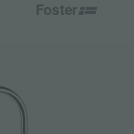
CHE E TIPOLOGIE
CATALOGHI
CENTRI ASSISTENZA
TALY
ONE PERSONALIZZATA
GENERALE
CENTRI ASSISTENZA
STER
NAMENTI
DIRETTA
AESTHETICA
DIVENTA CENTRO ASSISTENZA FOSTER
DEMY
ER LA MANUTENZIONE