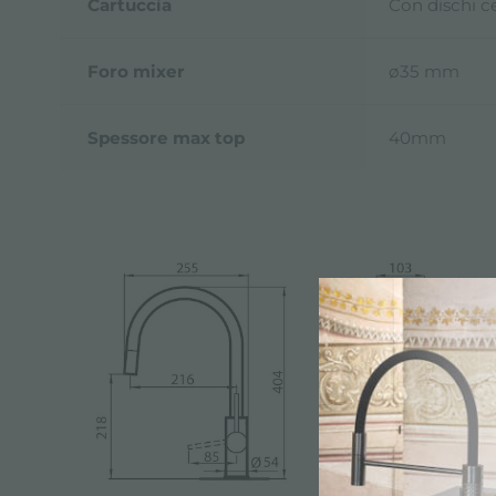
Cartuccia
Con dischi c
Foro mixer
ø35 mm
Spessore max top
40mm