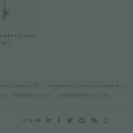
millo satinato
 100
olo di rotazione 170°
Miscelatore con base d'appoggio ø48mm
tone
miscelatori ø35mm
miscelatore lavello cucina
condividi