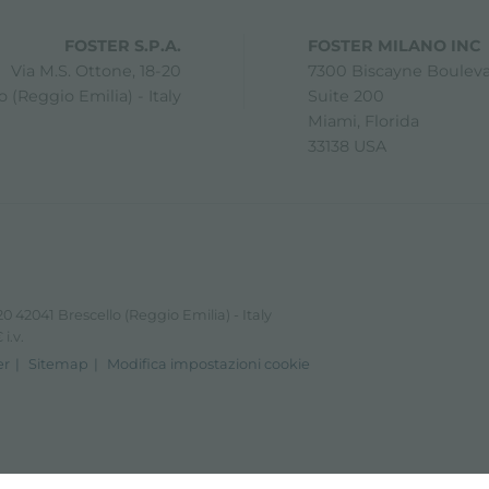
FOSTER S.P.A.
FOSTER MILANO INC
Via M.S. Ottone, 18-20
7300 Biscayne Boulev
 (Reggio Emilia) - Italy
Suite 200
Miami, Florida
33138 USA
0 42041 Brescello (Reggio Emilia) - Italy
i.v.
er
Sitemap
Modifica impostazioni cookie