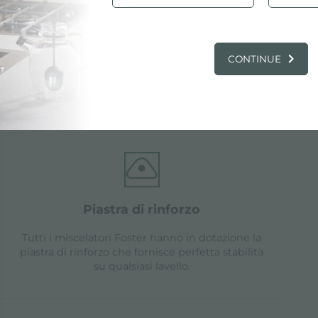
CONTINUE
ristiche
piastra di rinforzo
Tutti i miscelatori Foster hanno in dotazione la
piastra di rinforzo che fornisce perfetta stabilità
su qualsiasi lavello.