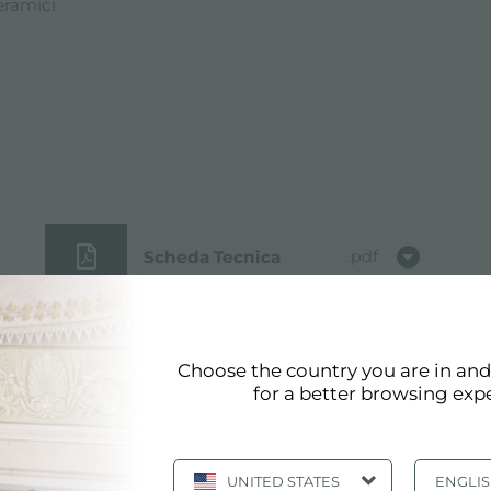
eramici
Scheda Tecnica
pdf
Modello 3D
zip
Choose the country you are in an
for a better browsing exp
UNITED STATES
ENGLI