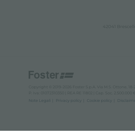
42041 Brescello
Copyright © 2019-2026 Foster S.p.A. Via M.S. Ottone, 18-2
P. Iva: 01072310350 | REA RE 11802 | Cap. Soc. 2.500.000 € 
Note Legali
Privacy policy
Cookie policy
Disclaim