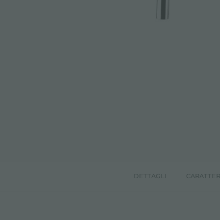
ACCESSORI E COMPLEMENTI
PORTAPRESE DA INCASSO
CANALI ATTREZZATI
ACCESSORI CANALI ATTREZZATI
DETTAGLI
CARATTER