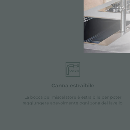
Caratte
canna estraibile
La bocca del miscelatore è estraibile per poter
raggiungere agevolmente ogni zona del lavello.