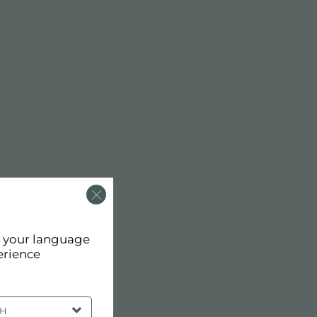
d your language
erience
SH