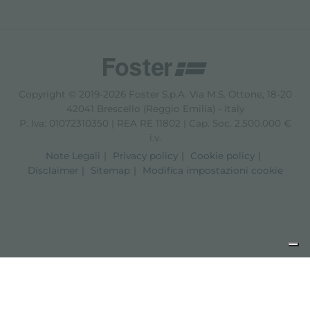
Copyright © 2019-2026 Foster S.p.A. Via M.S. Ottone, 18-20
42041 Brescello (Reggio Emilia) - Italy
P. Iva: 01072310350 | REA RE 11802 | Cap. Soc. 2.500.000 €
i.v.
Note Legali
Privacy policy
Cookie policy
Disclaimer
Sitemap
Modifica impostazioni cookie