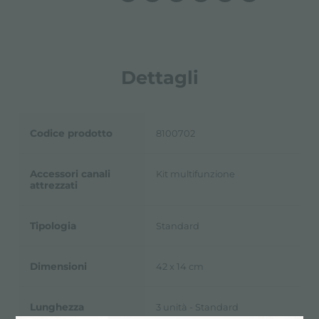
Dettagli
Codice prodotto
8100702
Accessori canali
Kit multifunzione
attrezzati
Tipologia
Standard
Dimensioni
42 x 14 cm
Lunghezza
3 unità - Standard