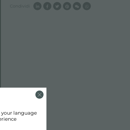
Condividi
d your language
erience