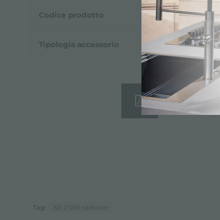
Codice prodotto
9700497
Tipologia accessorio
Accessori c
Scheda Tecni
Tag:
Kit 2 filtri carbone