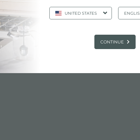
UNITED STATES
ENGLI
appe
CONTINUE
ca
pdf