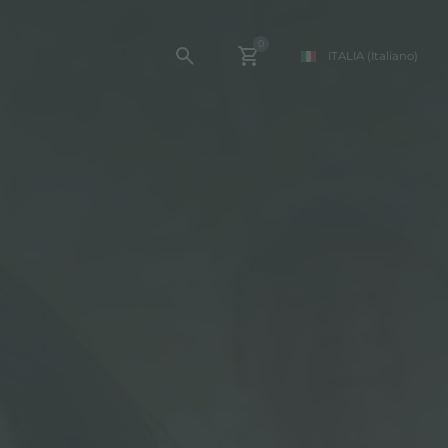
0
ITALIA
(Italiano)