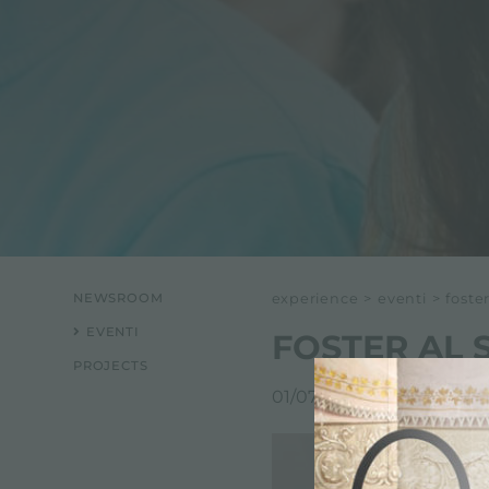
NEWSROOM
experience
>
eventi
>
foste
EVENTI
FOSTER AL 
PROJECTS
01/07/2017