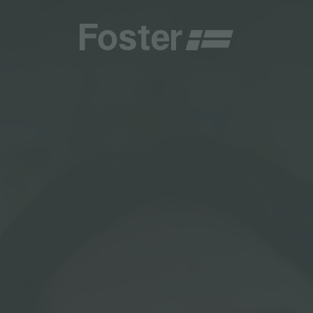
CHE E TIPOLOGIE
CATALOGHI
CENTRI ASSISTENZA
TALY
ONE PERSONALIZZATA
GENERALE
CENTRI ASSISTENZA
STER
NAMENTI
DIRETTA
AESTHETICA
DIVENTA CENTRO ASSISTENZA FOSTER
DEMY
ER LA MANUTENZIONE