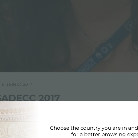
r al sadecc 2017
SADECC 2017
Choose the country you are in an
for a better browsing exp