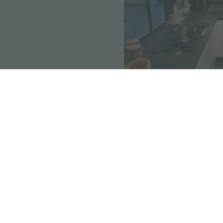
precedente:
cucinando con fos
successivo:
fosterexperience – 