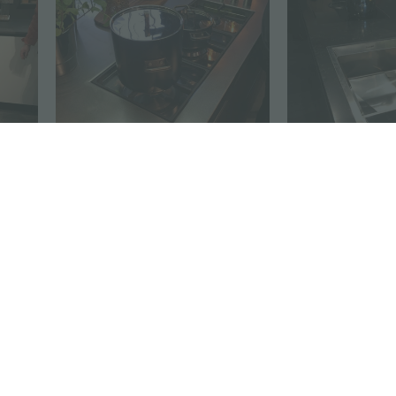
ter…
fuorisalone 2017
condividi