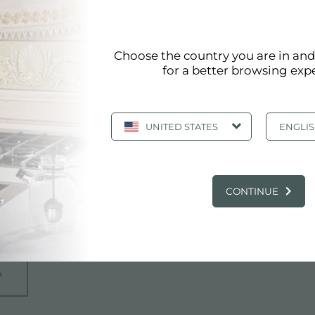
Choose the country you are in an
for a better browsing exp
NORD OVEST)
UNITED STATES
ENGLI
CONTINUE
A