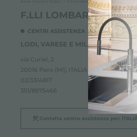
dove trovare foster
>
f.lli lombardo
F.LLI LOMBARDO
CENTRI ASSISTENZA
LODI, VARESE E MILANO (PROV. 
via Curiel, 2
20016 Pero (MI), ITALIA
02/3314817
351/8975466
Contatta centro assistenza per: ITALI