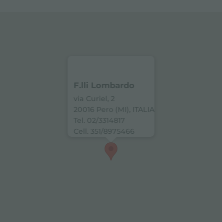
F.lli Lombardo
via Curiel, 2
20016 Pero (MI), ITALIA
Tel. 02/3314817
Cell. 351/8975466