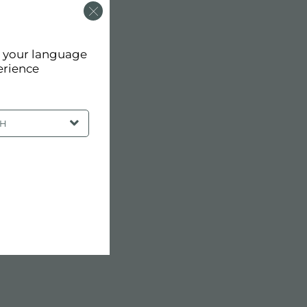
d your language
erience
SH