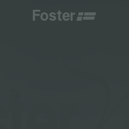
CHE E TIPOLOGIE
CATALOGHI
CENTRI ASSISTENZA
TALY
ONE PERSONALIZZATA
GENERALE
CENTRI ASSISTENZA
STER
NAMENTI
DIRETTA
AESTHETICA
DIVENTA CENTRO ASSISTENZA FOSTER
DEMY
ER LA MANUTENZIONE