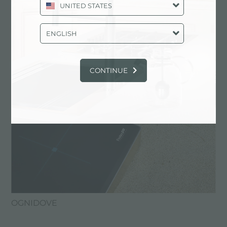
UNITED STATES
Foster Ognidove
ENGLISH
CONTINUE
OGNIDOVE