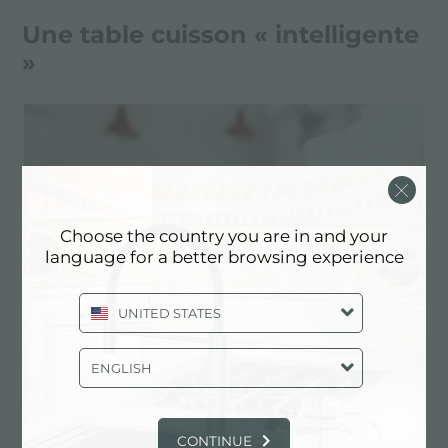
Une table cuisson « intelligente
»
Choose the country you are in and your
language for a better browsing experience
UNITED STATES
ENGLISH
CONTINUE
Toute la technologie pour une plus grande