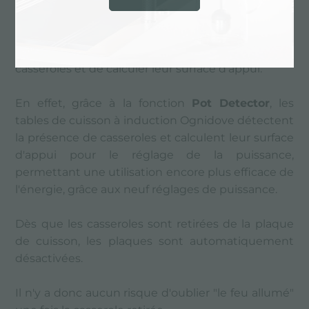
sécurité dans la cuisine
.
Ognidove est l'innovante plaque vitrocéramique à
induction capable de détecter la présence de
casseroles et de calculer leur surface d’appui.
En effet, grâce à la fonction
Pot Detector
, les
tables de cuisson à induction Ognidove détectent
la présence de casseroles et calculent leur surface
d'appui pour le réglage de la puissance,
permettant une utilisation encore plus efficace de
l'énergie, grâce aux neuf réglages de puissance.
Dès que les casseroles sont retirées de la plaque
de cuisson, les plaques sont automatiquement
désactivées.
Il n'y a donc aucun risque d'oublier "le feu allumé"