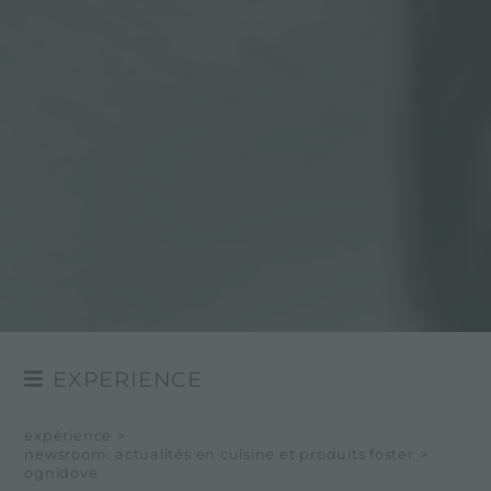
EXPERIENCE
NEWSROOM
expérience
>
newsroom: actualités en cuisine et produits foster
>
EVÉNÉMENTS
ognidove