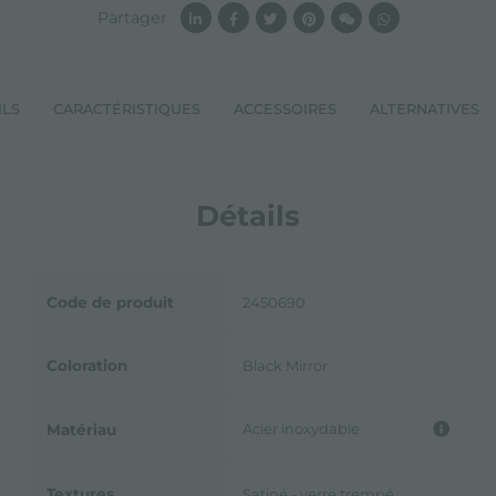
Partager
ILS
CARACTÉRISTIQUES
ACCESSOIRES
ALTERNATIVES
Détails
Code de produit
2450690
Coloration
Black Mirror
Acier inoxydable
Matériau
Textures
Satiné - verre trempé