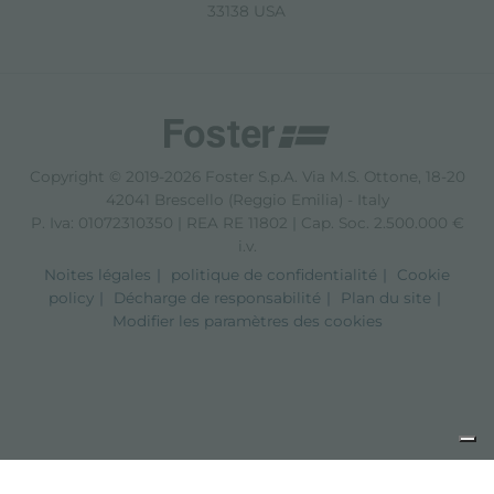
33138 USA
Copyright © 2019-2026 Foster S.p.A. Via M.S. Ottone, 18-20
42041 Brescello (Reggio Emilia) - Italy
P. Iva: 01072310350 | REA RE 11802 | Cap. Soc. 2.500.000 €
i.v.
Noites légales
politique de confidentialité
Cookie
policy
Décharge de responsabilité
Plan du site
Modifier les paramètres des cookies