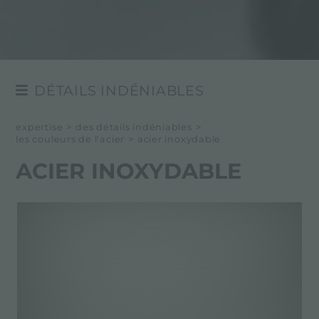
DÉTAILS INDÉNIABLES
BORDS D'INSTALLATION
expertise
>
des détails indéniables
>
les couleurs de l'acier
>
acier inoxydable
LES FINITIONS DE L'ACIER
ACIER INOXYDABLE
MATÉRIAUX SÉLECTIONNÉ
LES COULEURS DE L'ACIER