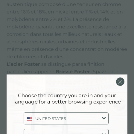
austénitique composé d'une teneur en chrome
entre 16% et 18%, en nickel entre 11% et 14% et en
molybdène entre 2% et 3%. La présence de
molybdène garantit une excellente résistance à la
corrosion dans tous les milieux naturels : eaux et
atmosphères rurales, urbaines et industrielles,
même en présence d'une concentration modérée
de chlorures et d'acides.
L’acier Foster
se distingue par sa finition
particulière appelée
Brossé Foster
(Spazzolato
Foster). Elle est réalisée par un traitement
spécifique utilisant des brosses spéciales en fibres
végétales qui confèrent à l'acier son satinage
Choose the country you are in and your
language for a better browsing experience
extra-fin caractéristique. Cette finition assure une
rugosité de surface réduite, privilégiant l'hygiène
et la propreté.
UNITED STATES
Le résultat des choix et des procédés de
fabrication de l'acier Foster lui confère une