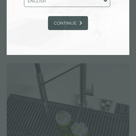
ENGLISH
coloration naturelle plus brillante et durable. Notre
gamme variée de textures et de finitions permet
de toujours trouver sa couleur parfaite.
CONTINUE
ACCIAIO INOX