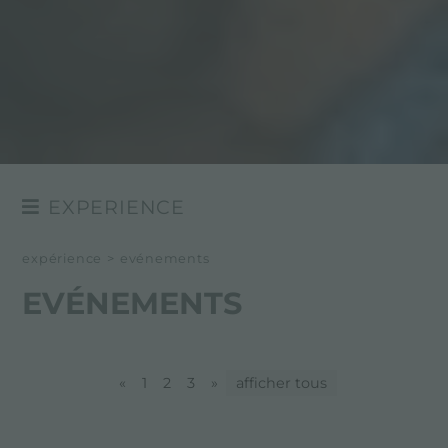
EXPERIENCE
NEWSROOM
expérience
>
evénements
EVÉNÉMENTS
EVÉNEMENTS
PROJETS
«
1
2
3
»
afficher tous