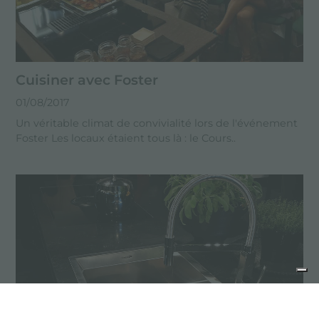
Cuisiner avec Foster
01/08/2017
Un véritable climat de convivialité lors de l'événement
Foster Les locaux étaient tous là : le Cours..