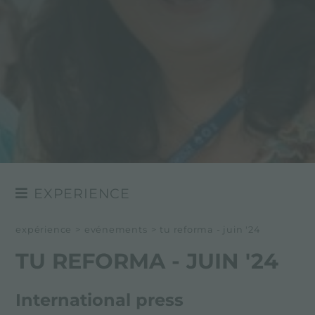
EXPERIENCE
NEWSROOM
expérience
>
evénements
>
tu reforma - juin '24
EVÉNÉMENTS
TU REFORMA - JUIN '24
PROJETS
International press