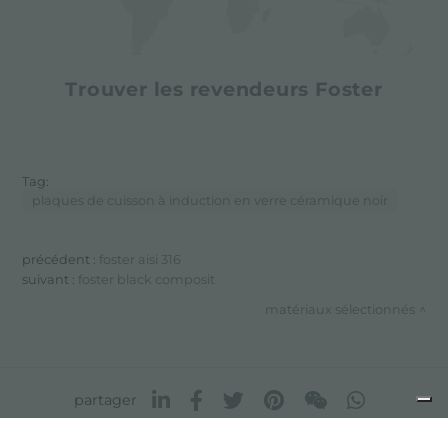
Trouver les revendeurs Foster
Tag:
plaques de cuisson à induction en verre céramique noir
précédent :
foster aisi 316
suivant :
foster black composit
matériaux sélectionnés
partager