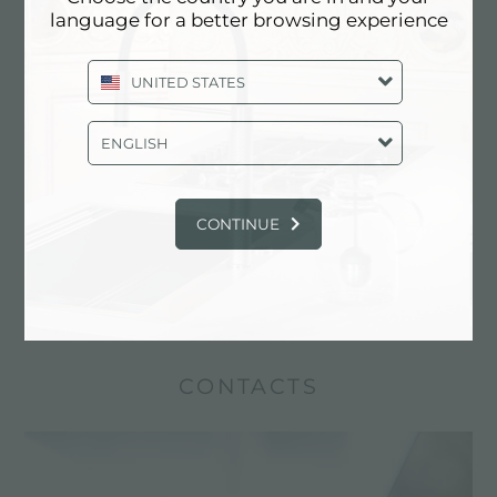
language for a better browsing experience
​​Tous les éviers Foster ont été conçus avec la
UNITED STATES
possibilité d'intégrer un deuxième ou un
troisième trou en plus du traditionnel trou unique.
ENGLISH
Dans les dessins techniques, les trous de
robinetterie prévus de série sont représentés par
une ligne continue, tandis que les positions des
CONTINUE
éventuels trous optionnels, utiles pour l'insertion
d'une commande de bonde ou d'un distributeur,
sont indiquées par de fines rayures.
CONTACTS