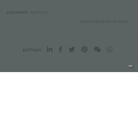
précédent :
syphons
éviers fabriqués en italie
partager
FOSTER S.P.A.
Via M.S. Ottone, 18-20
42041 Brescello (Reggio Emilia) - Italy
FOSTER MILANO INC
7300 Biscayne Boulevard
Suite 200
Miami, Florida
33138 USA