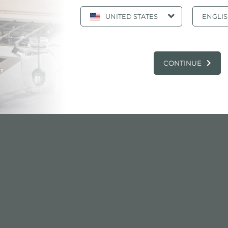
UNITED STATES
ENGLI
0 Évier 1886 160
TALOGUE, PRODUITS: S1000 ÉVIER 1886 
CONTINUE