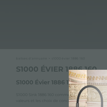
balises d'annuaire
>
s1000 évier 1886 160
S1000 ÉVIER 1886 160
S1000 Évier 1886 160 par Foste
S1000 Sink 1886 160 comme tous les produits Fost
valeurs et les choix de conception de Foster. Fo