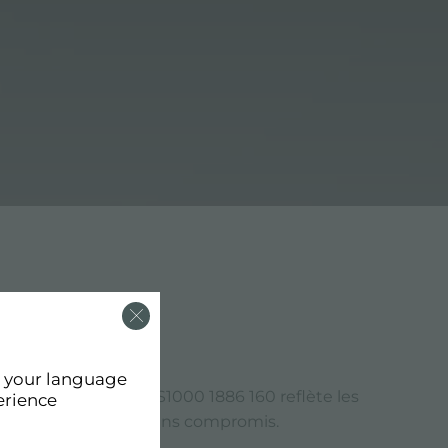
d your language
finition de l'évier S1000 1886 160 reflète les
erience
 offrent une qualité sans compromis.