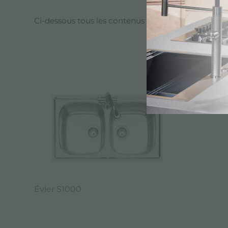
Ci-dessous tous les contenus marqués avec :
S100
CA
Évier S1000