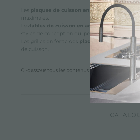
Les
plaques de cuisson en acier inoxydable
Fo
maximales.
Les
tables de cuisson en acier inoxydable
sont
styles de conception qui peuvent satisfaire tous
Les grilles en fonte des
plaques
de cuisson Fost
de cuisson.
Ci-dessous tous les contenus marqués avec :
plaq
CATALOG