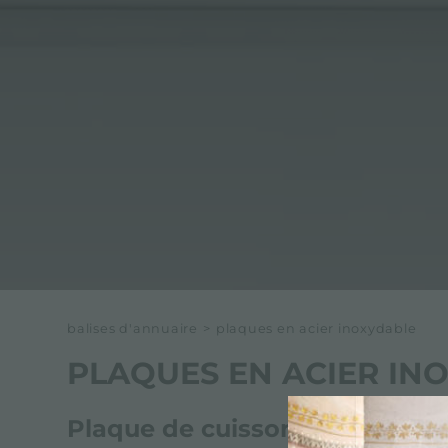
balises d'annuaire
>
plaques en acier inoxydable
PLAQUES EN ACIER IN
Plaque de cuisson en acier in