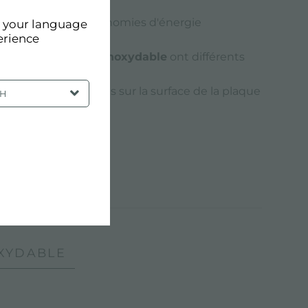
aximales et des économies d'énergie
d your language
erience
e cuisson en acier inoxydable
ont différents
ues de cuisson.
 facilement déplacés sur la surface de la plaque
SH
OXYDABLE