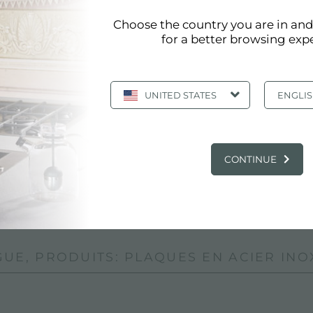
ster sont fabriquées pour garantir des performances m
Choose the country you are in an
for a better browsing exp
 faites pour rendre chaque cuisine unique, nos
tables d
 les besoins stylistiques de votre cuisine et de vos plaq
er sont conçues de telle sorte que les pots peuvent être
UNITED STATES
ENGLI
ues en acier inoxydable
CONTINUE
Page 1/2
«
1
2
»
afficher tous
UE, PRODUITS: PLAQUES EN ACIER IN