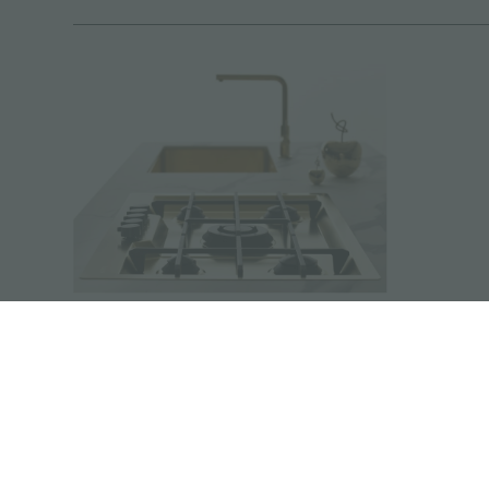
Les mille visages du métal des
armes à feu, de l'or, du cuivre et de
l'acier