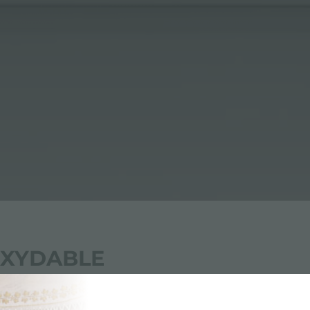
OXYDABLE
oxydable