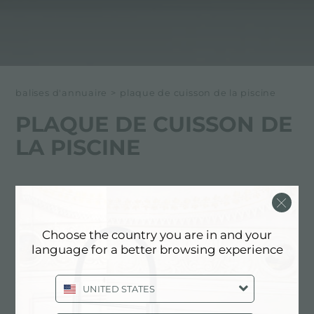
balises d'annuaire
>
plaque de cuisson de la piscine
PLAQUE DE CUISSON DE
LA PISCINE
Ci-dessous tous les contenus marqués avec :
plaque de cuisson de la piscine
Choose the country you are in and your
language for a better browsing experience
EXPÉRIENCE, NEWSROOM:
ACTUALITÉS EN CUISINE ET
PRODUITS FOSTER: PLAQUE DE
UNITED STATES
CUISSON DE LA PISCINE