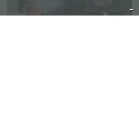
Table induction d'aspiration FOSTER MILANO AIR
partager
FOSTER S.P.A.
Via M.S. Ottone, 18-20