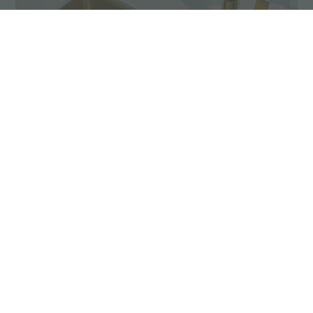
Mitigeurs
Un assortiment qui comprend différentes
formes et qui est complété par des
accessoires utiles tels que des distributeurs et
des vidanges automatiques