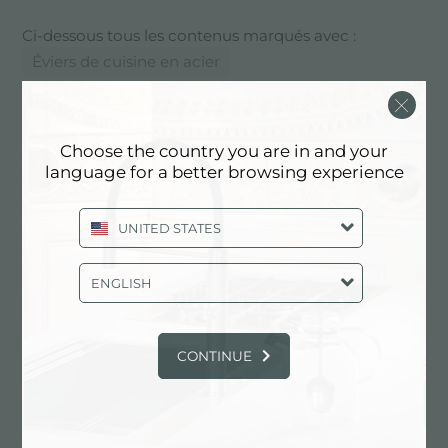
Ci-dessous tous les contenus marqués avec :
Éviers de cuisine en acier
EXPÉRIENCE, NEWSROOM:
ACTUALITÉS EN CUISINE ET
Choose the country you are in and your
PRODUITS FOSTER: ÉVIERS DE
language for a better browsing experience
CUISINE EN ACIER
UNITED STATES
ENGLISH
CONTINUE