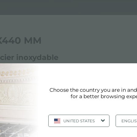
0X440 MM
cier inoxydable
ar tous les produits Foster sont conformes aux normes de 
 les valeurs et les choix de conception de Foster. Foster
Choose the country you are in an
for a better browsing exp
r inox taille 750x440 mm
UNITED STATES
ENGLI
Page 1/2
«
1
2
»
afficher tous