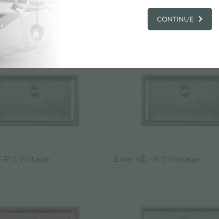
CONTINUE
UE, PRODUITS: ÉVIER INOX TAILLE 75
- R15 Vintage
Évier KE - R15 Vintage