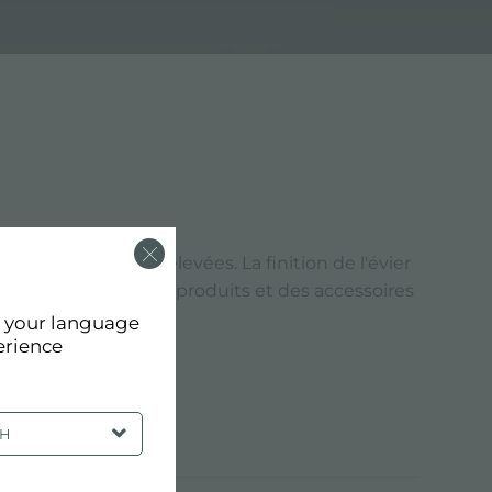
qualité les plus élevées. La finition de l'évier
 vise à produire des produits et des accessoires
d your language
erience
SH