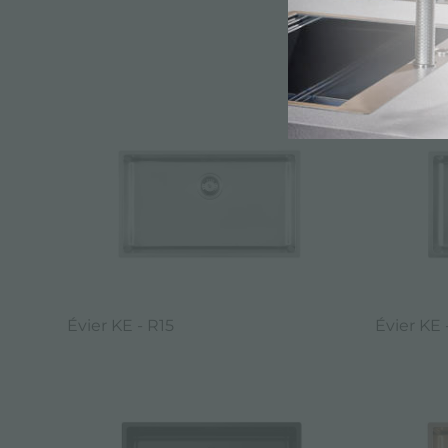
CATALOG
Évier KE - R15
Évier KE 