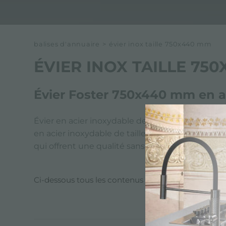
balises d'annuaire
>
évier inox taille 750x440 mm
ÉVIER INOX TAILLE 75
Évier Foster 750x440 mm en a
Évier en acier inoxydable de taille 750x440 mm c
en acier inoxydable de taille 750x440 mm reflète
qui offrent une qualité sans compromis.
Ci-dessous tous les contenus marqués avec :
Évie