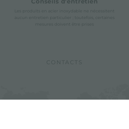
Conseils d'entretien
Les produits en acier inoxydable ne nécessitent
aucun entretien particulier ; toutefois, certaines
mesures doivent être prises
CONTACTS