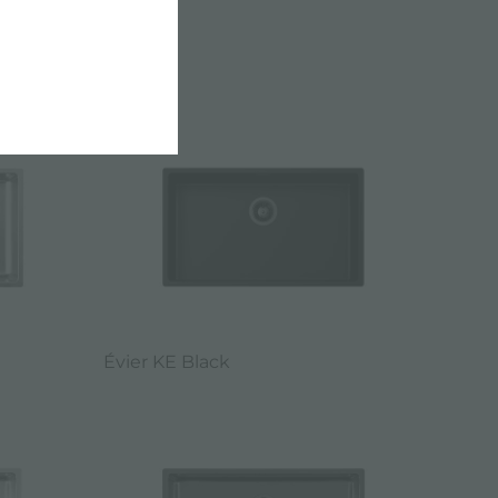
0X440 MM
Évier KE Black