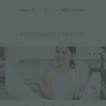
Page 1/2
«
1
2
»
afficher tous
PRINCIPAUX SERVICES