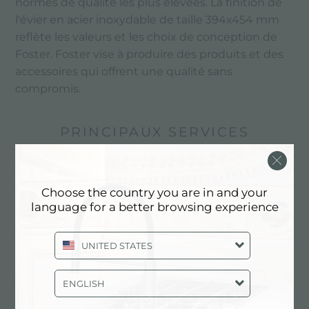
normes de qualité les plus élevées. La finition de
l'évier en acier inoxydable de taille 394x454 mm
reflète les valeurs et les choix de conception de
Foster. Foster vise à produire des produits et des
accessoires qui offrent une qualité sans
compromis.
PRINCIPAUX SERVICES
Choose the country you are in and your
language for a better browsing experience
UNITED STATES
ENGLISH