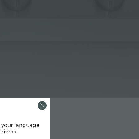
d your language
erience