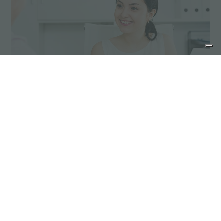
Conseils d'entretien
Les produits en acier inoxydable ne
nécessitent aucun entretien particulier ;
toutefois, certaines mesures doivent être
prises