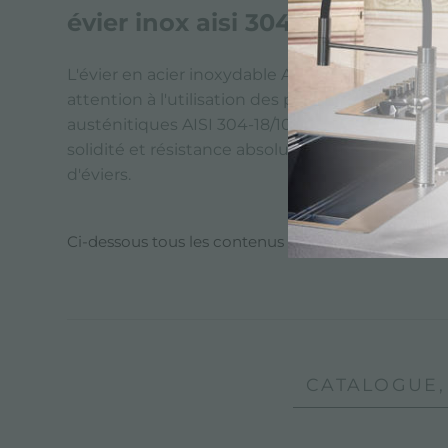
évier inox aisi 304 avec finiti
L'évier en acier inoxydable Aisi 304 avec finiti
attention à l'utilisation des plus performants po
austénitiques AISI 304-18/10 et AISI 316 qui, gr
solidité et résistance absolue à la rouille et a
d'éviers.
Ci-dessous tous les contenus marqués avec :
Évie
CATALOGUE, 