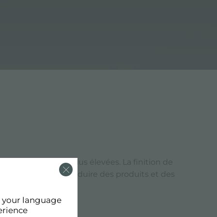
es de qualité les plus élevées. La finition de
ster. Foster vise à produire des produits et des
d your language
erience