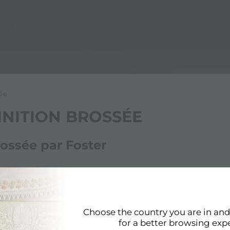
sée
 FINITION BROSSÉE
brossée par Foster
ossée car tous les produits Foster sont conformes aux norm
rossée reflète les valeurs et les choix de conception de Fo
omis.
Choose the country you are in an
for a better browsing exp