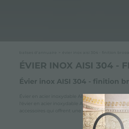
balises d'annuaire
>
évier inox aisi 304 - finition bros
ÉVIER INOX AISI 304 -
Évier inox AISI 304 - finition 
Évier en acier inoxydable AISI 304 - Finition br
l'évier en acier inoxydable AISI 304 - finition b
accessoires qui offrent une qualité sans compr