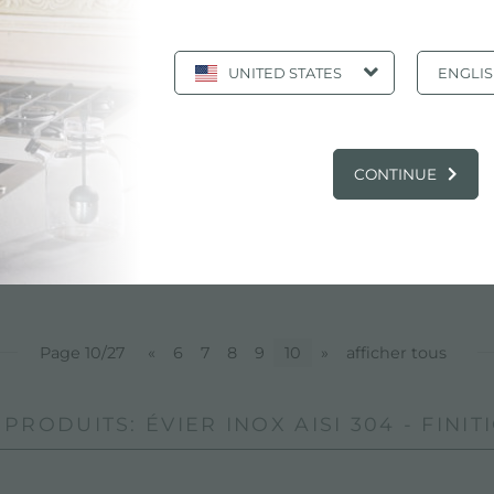
on brossée
UNITED STATES
ENGLI
on brossée Foster sont conçus et fabriqués pour assurer l
ur la production de leurs propres éviers. Toute notre pro
âce à un pourcentage élevé de chrome et de nickel, garant
ux phénomènes corrosifs. Un assortiment incroyable d'évie
CONTINUE
r inox AISI 304 - finition brossée
Page 10/27
«
6
7
8
9
10
»
afficher tous
PRODUITS: ÉVIER INOX AISI 304 - FINI