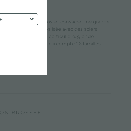
SH
a plus haute qualité, Foster consacre une grande
duction d'évier est réalisée avec des aciers
issent une brillance particulière. grande
rs à votre disposition qui compte 26 familles
TION BROSSÉE