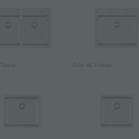
Filotop
Évier KE Filotop