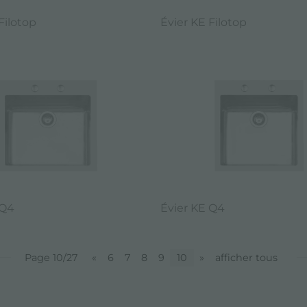
Filotop
Évier KE Filotop
 Q4
Évier KE Q4
Page 10/27
«
6
7
8
9
10
»
afficher tous