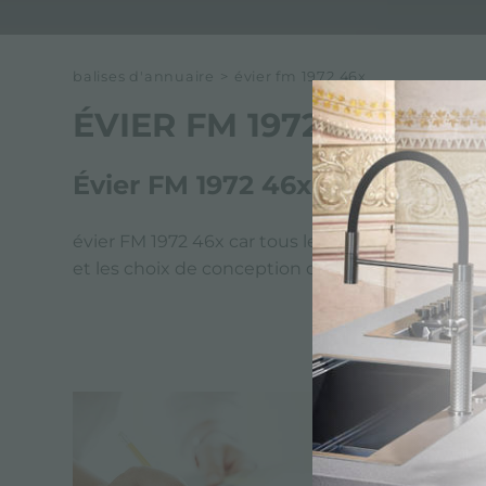
balises d'annuaire
>
évier fm 1972 46x
ÉVIER FM 1972 46X
Évier FM 1972 46x par Foster
évier FM 1972 46x car tous les produits Foster s
et les choix de conception de Foster. Foster vis