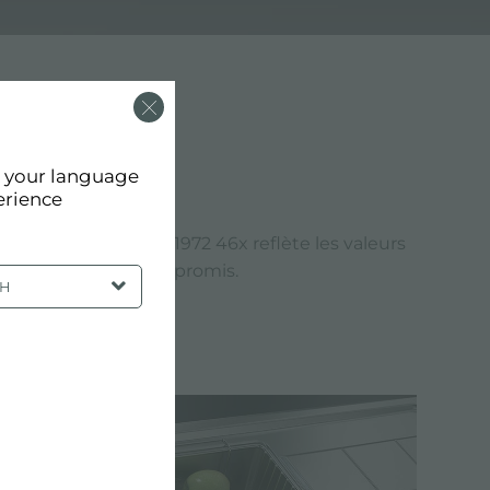
d your language
erience
finition du Sink FM 1972 46x reflète les valeurs
 une qualité sans compromis.
SH