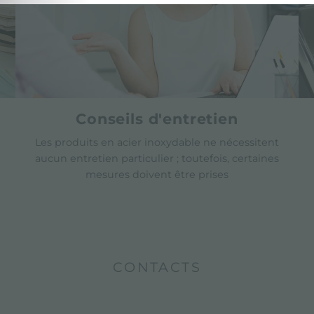
Conseils d'entretien
Les produits en acier inoxydable ne nécessitent
aucun entretien particulier ; toutefois, certaines
mesures doivent être prises
CONTACTS