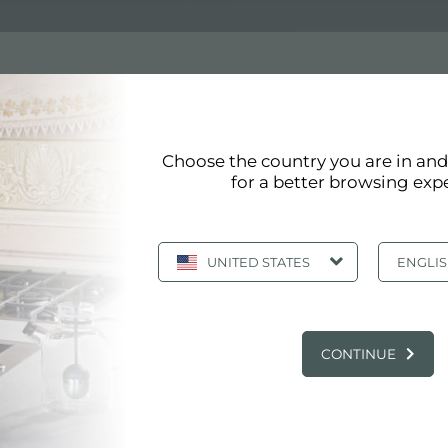
Choose the country you are in an
for a better browsing exp
ont conformes aux normes de qualité les plus élevées. La 
e à produire des produits et des accessoires qui offrent
UNITED STATES
ENGLI
PRINCIPAUX SERVICES
CONTINUE