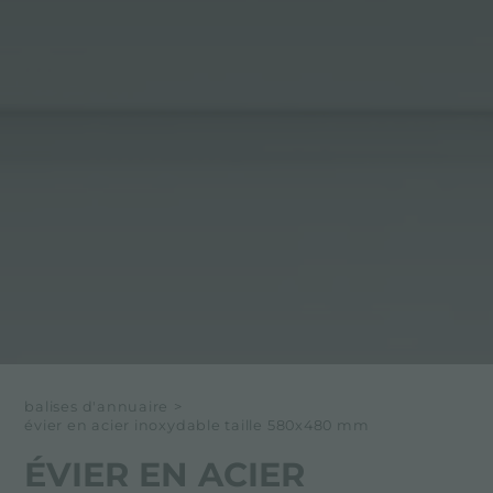
balises d'annuaire
>
évier en acier inoxydable taille 580x480 mm
ÉVIER EN ACIER