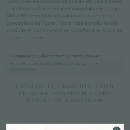
conformes aux normes de qualité les plus élevées.
La finition de l'évier en acier inoxydable avec bain
500x350mm reflète les valeurs et les choix de
conception de Foster. Foster vise à produire des
produits et des accessoires qui offrent une qualité
sans compromis.
Ci-dessous tous les contenus marqués avec :
Évier en acier inoxydable avec baignoire
500x350mm
CATALOGUE, PRODUITS: ÉVIER
EN ACIER INOXYDABLE AVEC
BAIGNOIRE 500X350MM