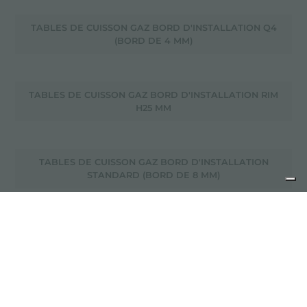
TABLES DE CUISSON GAZ BORD D'INSTALLATION Q4
(BORD DE 4 MM)
TABLES DE CUISSON GAZ BORD D'INSTALLATION RIM
H25 MM
TABLES DE CUISSON GAZ BORD D'INSTALLATION
STANDARD (BORD DE 8 MM)
TABLES DE CUISSON GAZ COPPER
TABLES DE CUISSON GAZ FINITION BROSSÉE FOSTER